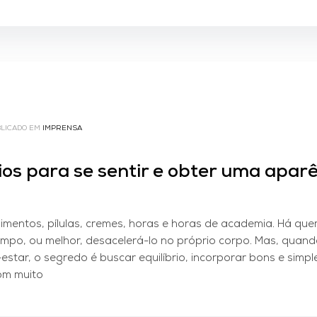
LICADO EM
IMPRENSA
rios para se sentir e obter uma apar
himentos, pílulas, cremes, horas e horas de academia. Há que
empo, ou melhor, desacelerá-lo no próprio corpo. Mas, quand
estar, o segredo é buscar equilíbrio, incorporar bons e simpl
com muito