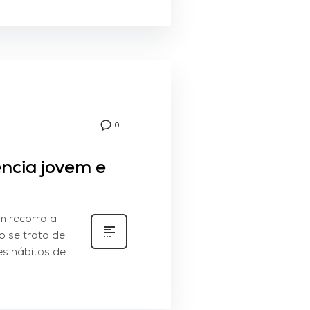
0
ência jovem e
m recorra a
o se trata de
es hábitos de