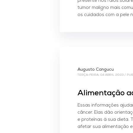
presente nos raios solare
tumor maligno mais comum
os cuidados com a pele n
Augusto Cangucu
TERÇA-FEIRA, 04 ABRIL 2023
/
PUB
Alimentação a
Essas informações ajudar
câncer. Elas dão orienta
e proteínas à sua dieta
afetar sua alimentação e