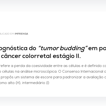
BLICADO EM
IMPRENSA
rognóstica do
“tumor budding”
em pa
câncer colorretal estágio II.
refere a perda da coesividade entre as células e é definido 
o células na análise microscópica. O Consenso Internacional
 propôs um sistema de escore para padronizar a avaliação 
mo alto (H), intermediário (I)