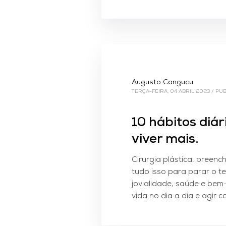
Augusto Cangucu
TERÇA-FEIRA, 04 ABRIL 2023
/
PUB
10 hábitos diá
viver mais.
Cirurgia plástica, preenc
tudo isso para parar o t
jovialidade, saúde e bem-
vida no dia a dia e agir 