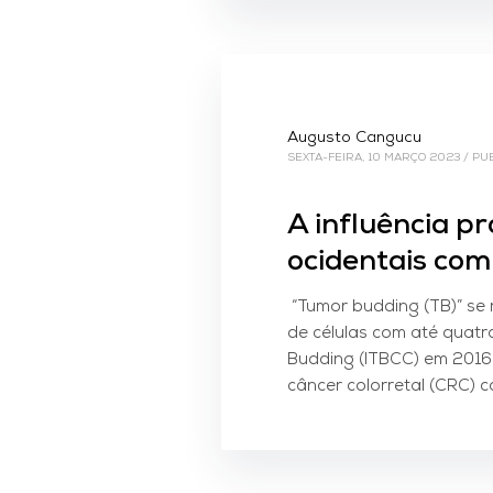
Augusto Cangucu
SEXTA-FEIRA, 10 MARÇO 2023
/
PU
A influência p
ocidentais com 
“Tumor budding (TB)” se 
de células com até quatr
Budding (ITBCC) em 2016
câncer colorretal (CRC) co