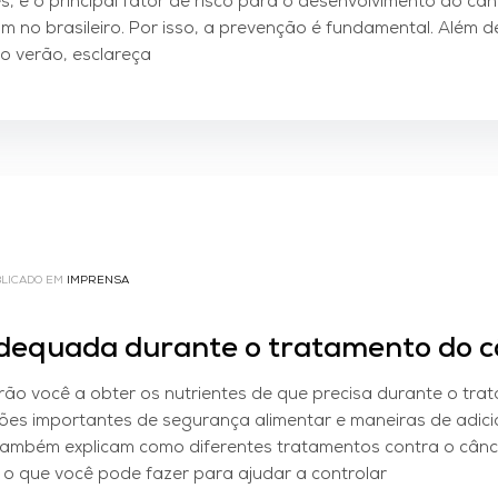
s, é o principal fator de risco para o desenvolvimento do cân
 no brasileiro. Por isso, a prevenção é fundamental. Além d
o verão, esclareça
LICADO EM
IMPRENSA
dequada durante o tratamento do c
ão você a obter os nutrientes de que precisa durante o tra
ções importantes de segurança alimentar e maneiras de adici
. Também explicam como diferentes tratamentos contra o câ
 o que você pode fazer para ajudar a controlar