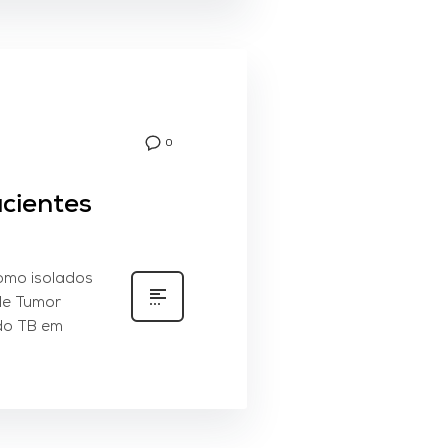
0
cientes
como isolados
 de Tumor
do TB em