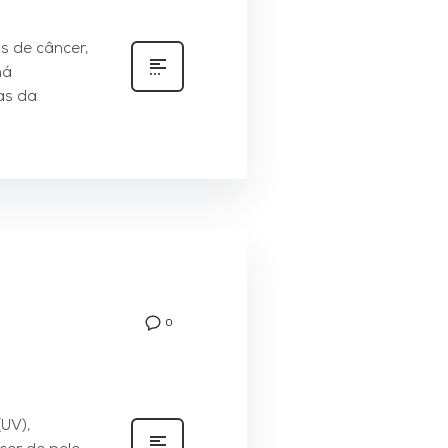
s de câncer,
há
mas da
0
(UV),