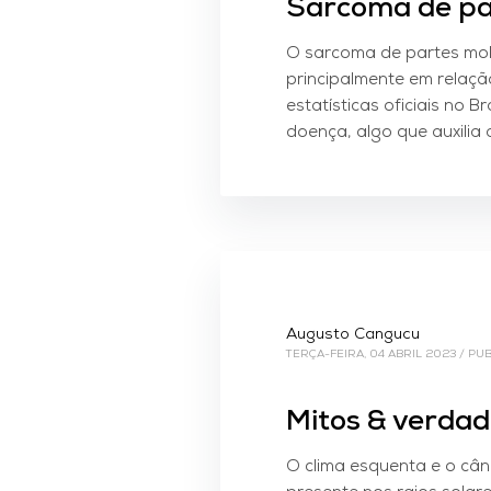
Sarcoma de par
O sarcoma de partes mole
principalmente em relaçã
estatísticas oficiais no B
doença, algo que auxilia 
Augusto Cangucu
TERÇA-FEIRA, 04 ABRIL 2023
/
PUB
Mitos & verdad
O clima esquenta e o cânc