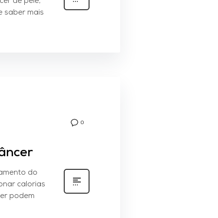
cer de pele,
e saber mais
0
âncer
tamento do
onar calorias
ncer podem